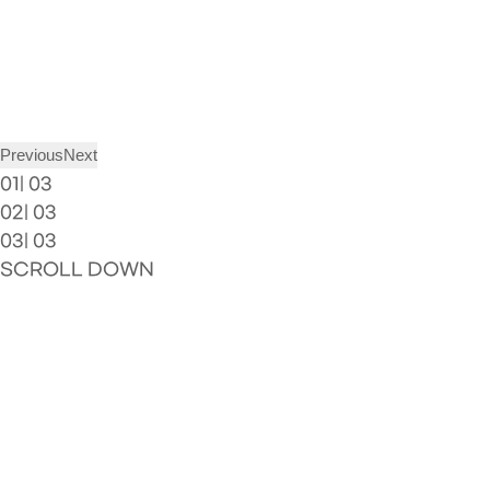
Previous
Next
01
|
03
02
|
03
03
|
03
SCROLL DOWN